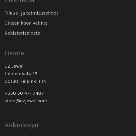
Tilaus- ja toimitusehdot
Oikean koon valinta
Rekisteriseloste
Osoite
OZ Jewel
Unioninkatu 15
00130 Helsinki FIN
+358 50 471 7487
shop@ozjewel.com
Aukioloajat