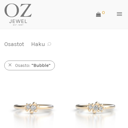
0
Osastot
Haku
Osasto:
“Bubble”