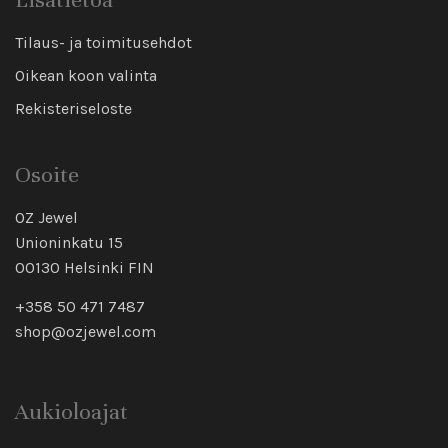
Tilaus- ja toimitusehdot
Oikean koon valinta
Rekisteriseloste
Osoite
OZ Jewel
Unioninkatu 15
00130 Helsinki FIN
+358 50 471 7487
shop@ozjewel.com
Aukioloajat