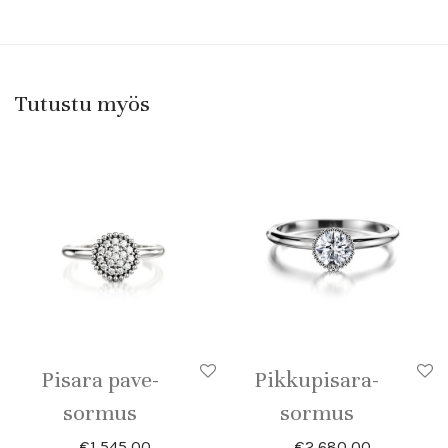
Tutustu myös
Pisara pave-
Pikkupisara-
sormus
sormus
€
1 545,00
€
2 680,00