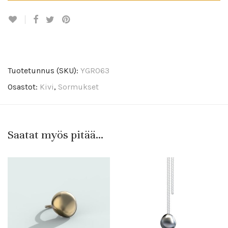
Tuotetunnus (SKU):
YGR063
Osastot:
Kivi
,
Sormukset
Saatat myös pitää...