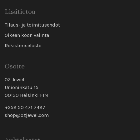
Lisätietoa
Tilaus- ja toimitusehdot
Oikean koon valinta
Rekisteriseloste
Osoite
OZ Jewel
Unioninkatu 15
00130 Helsinki FIN
+358 50 471 7487
shop@ozjewel.com