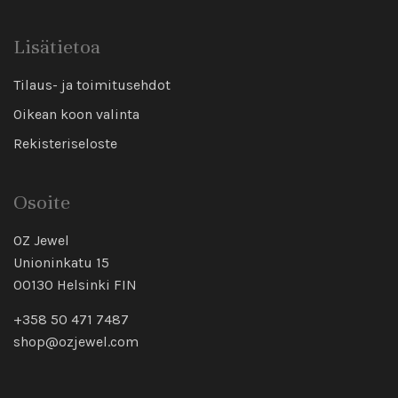
Lisätietoa
Tilaus- ja toimitusehdot
Oikean koon valinta
Rekisteriseloste
Osoite
OZ Jewel
Unioninkatu 15
00130 Helsinki FIN
+358 50 471 7487
shop@ozjewel.com