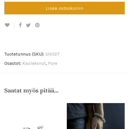
Lisää ostoskoriin
Tuotetunnus (SKU):
SN027
Osastot:
Kaulakorut
,
Pore
Saatat myös pitää...