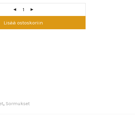
Lisää ostoskoriin
et
,
Sormukset