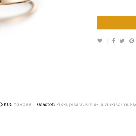
(SKU):
YGR088
Osastot:
Pikkupisara
,
Kihla- ja vihkisormuks