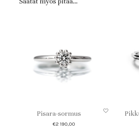
Saatat myös pitää...
Pisara-sormus
Pikk
€
2 190,00