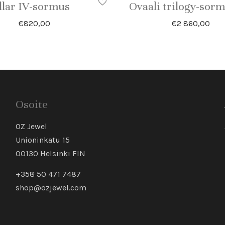
llar IV-sormus
Ovaali trilogy-sor
€
820,00
€
2 860,00
Osoite
OZ Jewel
Unioninkatu 15
00130 Helsinki FIN
+358 50 471 7487
shop@ozjewel.com