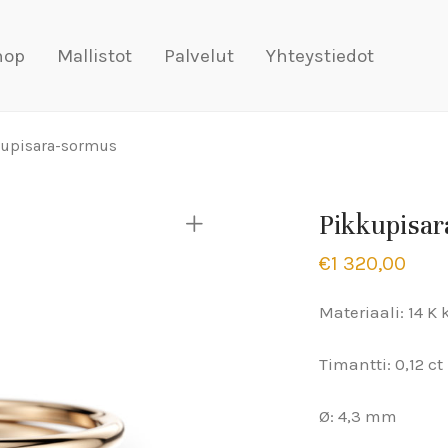
hop
Mallistot
Palvelut
Yhteystiedot
kupisara-sormus
Pikkupisa
€
1 320,00
Materiaali: 14 K 
Timantti: 0,12 c
Ø: 4,3 mm