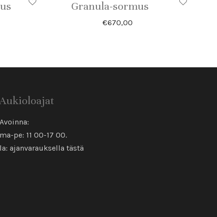
mus
Granula-sormus
€
670,00
Aukioloajat
Avoinna:
ma-pe: 11 00-17 00.
la: ajanvarauksella
tästä