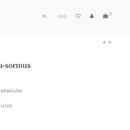
0
FI
ENG
ra-sormus
keltakulta
t H/VS