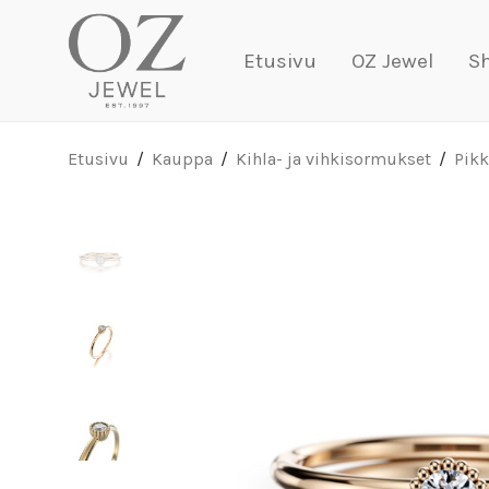
Etusivu
OZ Jewel
S
Etusivu
/
Kauppa
/
Kihla- ja vihkisormukset
/
Pik