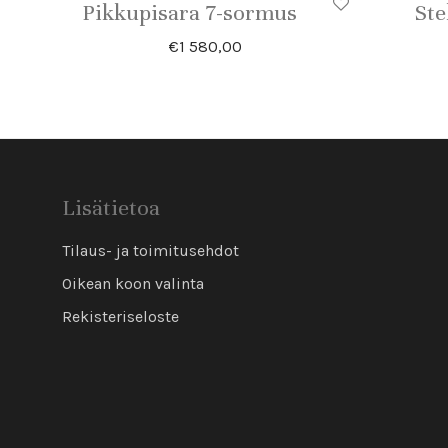
Pikkupisara 7-sormus
Ste
€
1 580,00
Lisätietoa
Tilaus- ja toimitusehdot
Oikean koon valinta
Rekisteriseloste