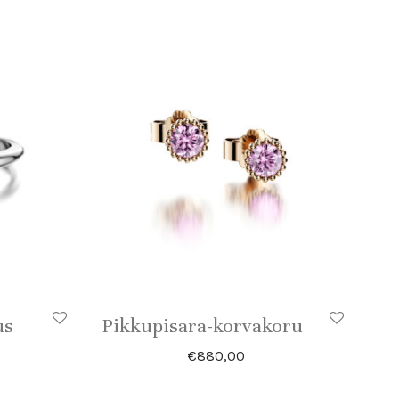
us
Pikkupisara-korvakoru
€
880,00