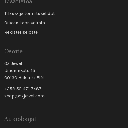
Lisätietoa
Tilaus- ja toimitusehdot
Oikean koon valinta
Rekisteriseloste
Osoite
OZ Jewel
Unioninkatu 15
00130 Helsinki FIN
+358 50 471 7487
shop@ozjewel.com
Aukioloajat