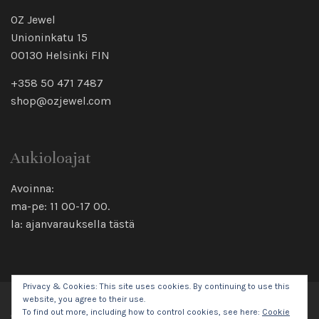
OZ Jewel
Unioninkatu 15
00130 Helsinki FIN
+358 50 471 7487
shop@ozjewel.com
Aukioloajat
Avoinna:
ma-pe: 11 00-17 00.
la: ajanvarauksella
tästä
Privacy & Cookies: This site uses cookies. By continuing to use this
website, you agree to their use.
To find out more, including how to control cookies, see here:
Cookie
© 2026 Oz Jewel All rights reserved.