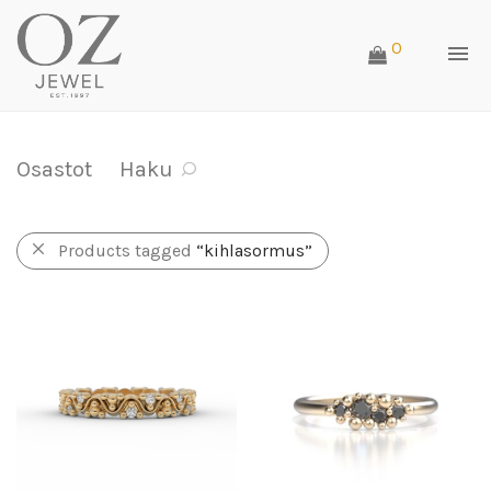
0
Osastot
Haku
Products tagged
“kihlasormus”