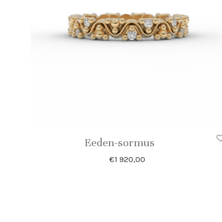
Eeden-sormus
€
1 920,00