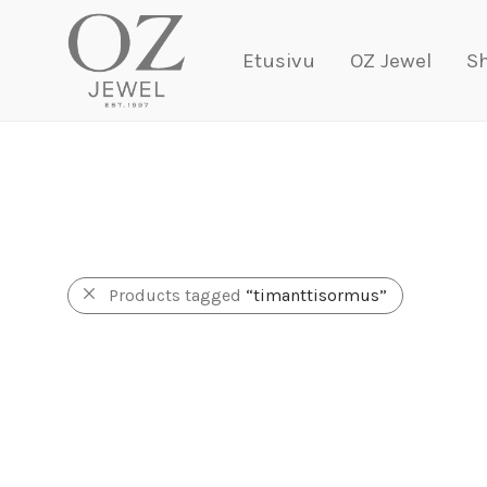
Etusivu
OZ Jewel
S
Products tagged
“timanttisormus”