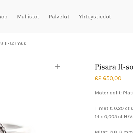
hop
Mallistot
Palvelut
Yhteystiedot
ra II-sormus
Pisara II-
€
2 650,00
Materiaalit: Pla
Timatit: 0,20 c
14 x 0,005 ct H/
Mitat: Ø 8, 8 mm