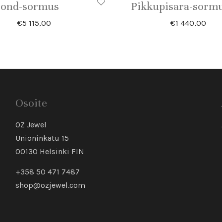
ond-sormus
Pikkupisara-sorm
€
5 115,00
€
1 440,00
Osoite
OZ Jewel
Unioninkatu 15
00130 Helsinki FIN
+358 50 471 7487
shop@ozjewel.com