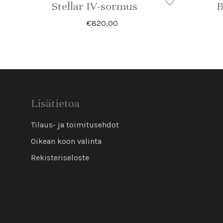
Stellar IV-sormus
B
€
820,00
Lisätietoa
Tilaus- ja toimitusehdot
Oikean koon valinta
Rekisteriseloste