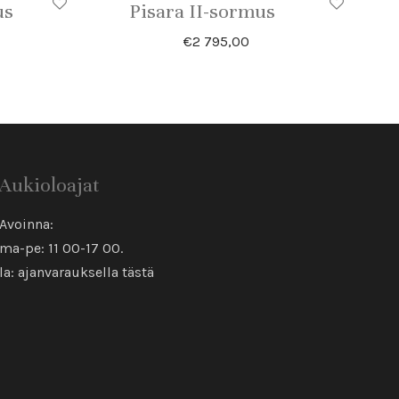
us
Pisara II-sormus
€
2 795,00
Aukioloajat
Avoinna:
ma-pe: 11 00-17 00.
la: ajanvarauksella
tästä