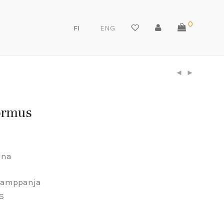
0
FI
ENG
sormus
tina
t samppanja
VS