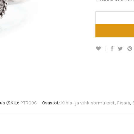
us (SKU):
PTR096
Osastot:
Kihla- ja vihkisormukset
,
Pisara
,