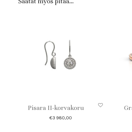
Saatat myös pitää...
Pisara II-korvakoru
Gr
€
3 980,00