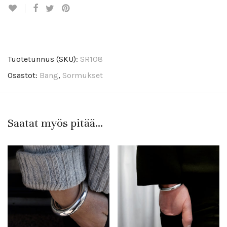
Tuotetunnus (SKU):
SR108
Osastot:
Bang
,
Sormukset
Saatat myös pitää...