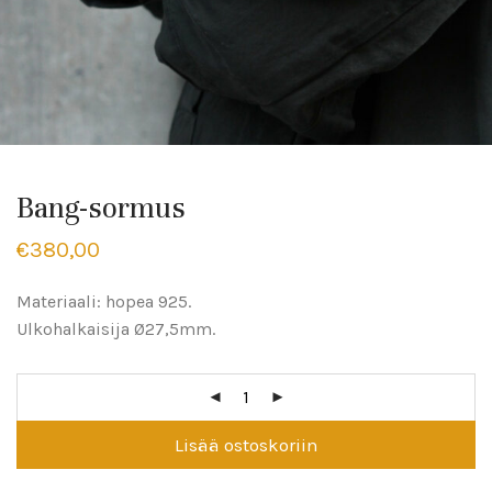
Bang-sormus
€
380,00
Materiaali: hopea 925.
Ulkohalkaisija Ø27,5mm.
Lisää ostoskoriin