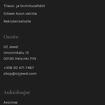
Tilaus- ja toimitusehdot
Oikean koon valinta
Rekisteriseloste
Osoite
OZ Jewel
Unioninkatu 15
00130 Helsinki FIN
+358 50 471 7487
shop@ozjewel.com
Aukioloajat
Avoinna: