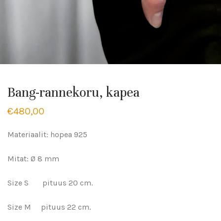
Bang-rannekoru, kapea
€
480,00
Materiaalit: hopea 925
Mitat: Ø 8 mm
Size S pituus 20 cm.
Size M pituus 22 cm.