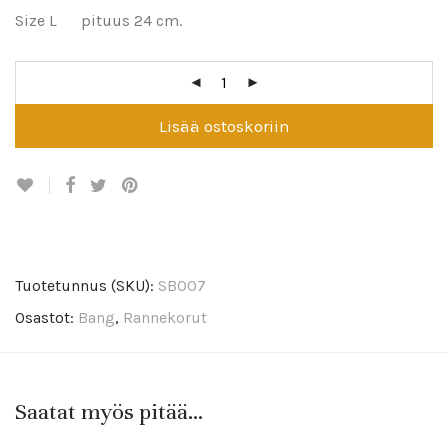
Size L pituus 24 cm.
Lisää ostoskoriin
Tuotetunnus (SKU):
SB007
Osastot:
Bang
,
Rannekorut
Saatat myös pitää...