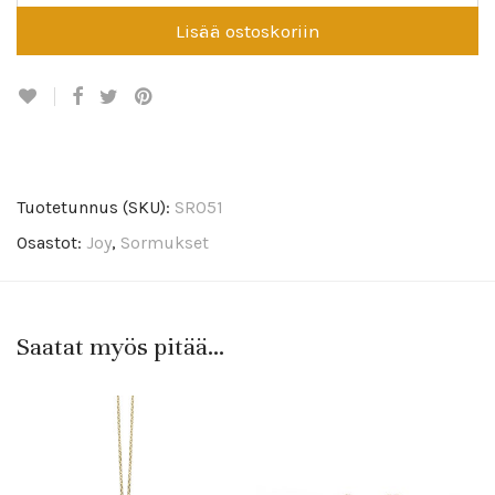
Lisää ostoskoriin
Tuotetunnus (SKU):
SR051
Osastot:
Joy
,
Sormukset
Saatat myös pitää...