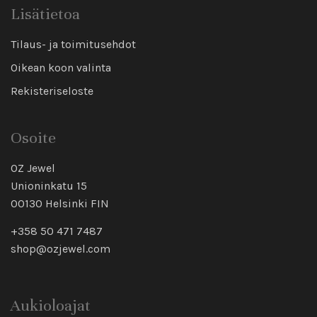
Lisätietoa
Tilaus- ja toimitusehdot
Oikean koon valinta
Rekisteriseloste
Osoite
OZ Jewel
Unioninkatu 15
00130 Helsinki FIN
+358 50 471 7487
shop@ozjewel.com
Aukioloajat