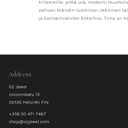
kriteereillä: pitkä ura, moderni muotoi
vahvan brändin luominen, tekninen ta
ja kansainvälinen kokemus. Tiina on k
Address
OZ Jewel
Unioninkatu 15
00130 Helsinki FIN
+358 50 471 7487
shop@ozjewel.com