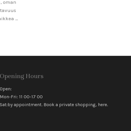
lu, oman
itavuus
aikkea …
Opening Hours
Open:
Mon-Fri: 11 00-17 00
Sat:by appointment. Book a private shopping,
here
.