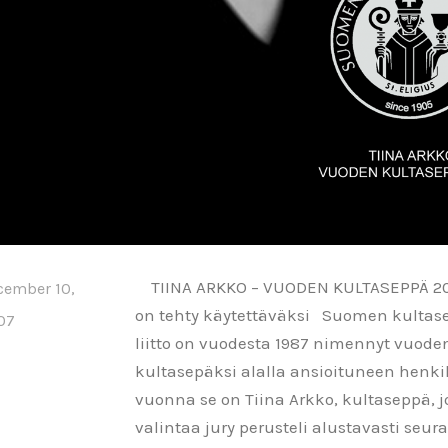
TIINA ARKKO – VUODEN KULTASEPPÄ 20
cember 10,
on tehty käytettäväksi Suomen kultas
07
liitto on vuodesta 1987 nimennyt vuode
kultasepäksi alalla ansioituneen henki
vuonna se on Tiina Arkko, kultaseppä, 
valintaa jury perusteli alustavasti seura