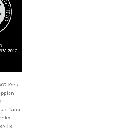
07 Koru
eppien
n
lön. Tänä
jonka
avilla